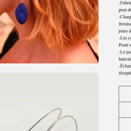
-Fabri
peut d
-Chaque
livrai
jours 
-Les c
Poste e
-Le pa
bancai
-Échan
récept