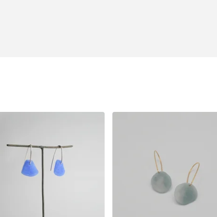
40,00
€
55,00
€
Sold out