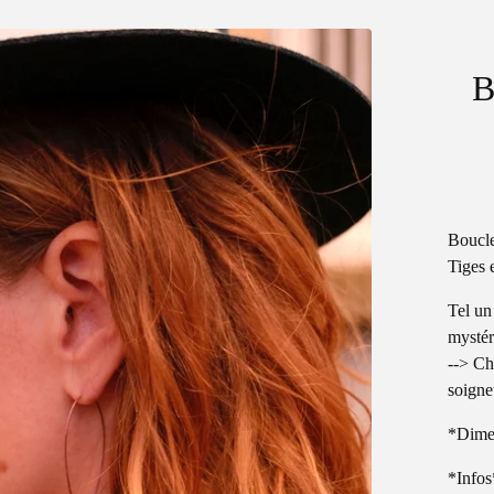
B
Boucle
Tiges e
Tel un
mystér
--> Ch
soigne
*Dime
*Infos